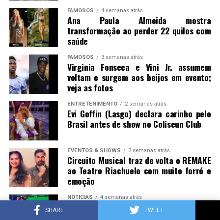
FAMOSOS
4 semanas atrás
Ana Paula Almeida mostra
transformação ao perder 22 quilos com
saúde
FAMOSOS
3 semanas atrás
Virginia Fonseca e Vini Jr. assumem
voltam e surgem aos beijos em evento;
veja as fotos
ENTRETENIMENTO
2 semanas atrás
Evi Goffin (Lasgo) declara carinho pelo
Brasil antes de show no Coliseun Club
EVENTOS & SHOWS
2 semanas atrás
Circuito Musical traz de volta o REMAKE
ao Teatro Riachuelo com muito forró e
emoção
NOTICIAS
4 semanas atrás
Domingo em família é no SBT: emissora
SHARE
TWEET
alcança a liderança no ibope