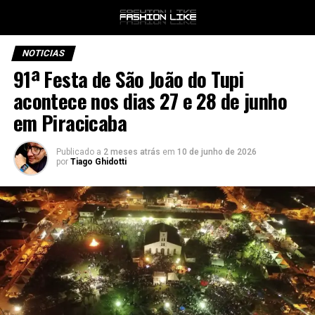
NOTICIAS
91ª Festa de São João do Tupi
acontece nos dias 27 e 28 de junho
em Piracicaba
Publicado a
2 meses atrás
em
10 de junho de 2026
por
Tiago Ghidotti