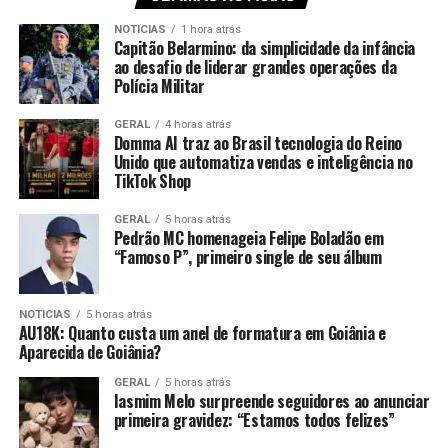
NOTICIAS
1 hora atrás
Capitão Belarmino: da simplicidade da infância
ao desafio de liderar grandes operações da
Polícia Militar
GERAL
4 horas atrás
Domma AI traz ao Brasil tecnologia do Reino
Unido que automatiza vendas e inteligência no
TikTok Shop
GERAL
5 horas atrás
Pedrão MC homenageia Felipe Boladão em
“Famoso P”, primeiro single de seu álbum
NOTICIAS
5 horas atrás
AU18K: Quanto custa um anel de formatura em Goiânia e
Aparecida de Goiânia?
GERAL
5 horas atrás
Iasmim Melo surpreende seguidores ao anunciar
primeira gravidez: “Estamos todos felizes”