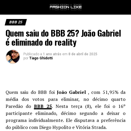
BBB 25
Quem saiu do BBB 25? João Gabriel
é eliminado do reality
Publicado a
1 ano atrás
em
8 de abril de 2025
por
Tiago Ghidotti
Quem saiu do BBB foi
João Gabriel
, com 51,95% da
média dos votos para eliminar, no décimo quarto
Paredão do
BBB 25
. Nesta terça (8), ele foi o 16º
participante eliminado, décimo segundo a deixar o
programa individualmente. Ele disputava a preferência
do público com Diego Hypolito e Vitória Strada.