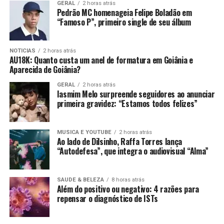
GERAL
2 horas atrás
Pedrão MC homenageia Felipe Boladão em
“Famoso P”, primeiro single de seu álbum
NOTICIAS
2 horas atrás
AU18K: Quanto custa um anel de formatura em Goiânia e
Aparecida de Goiânia?
GERAL
2 horas atrás
Iasmim Melo surpreende seguidores ao anunciar
primeira gravidez: “Estamos todos felizes”
MUSICA E YOUTUBE
2 horas atrás
Ao lado de Dilsinho, Raffa Torres lança
“Autodefesa”, que integra o audiovisual “Alma”
SAUDE & BELEZA
8 horas atrás
Além do positivo ou negativo: 4 razões para
repensar o diagnóstico de ISTs