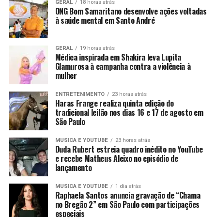
GERAL
18 horas atrás
ONG Bom Samaritano desenvolve ações voltadas
à saúde mental em Santo André
GERAL
19 horas atrás
Médica inspirada em Shakira leva Lupita
Glamurosa à campanha contra a violência à
mulher
ENTRETENIMENTO
23 horas atrás
Haras Frange realiza quinta edição do
tradicional leilão nos dias 16 e 17 de agosto em
São Paulo
MUSICA E YOUTUBE
23 horas atrás
Duda Rubert estreia quadro inédito no YouTube
e recebe Matheus Aleixo no episódio de
lançamento
MUSICA E YOUTUBE
1 dia atrás
Raphaela Santos anuncia gravação de “Chama
no Bregão 2” em São Paulo com participações
especiais