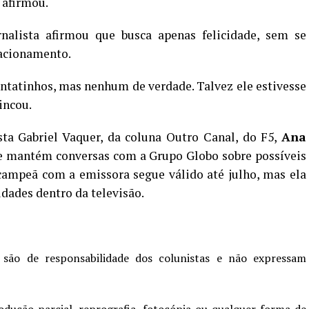
 afirmou.
nalista afirmou que busca apenas felicidade, sem se
lacionamento.
ontatinhos, mas nenhum de verdade. Talvez ele estivesse
rincou.
ista
Gabriel Vaquer
, da coluna Outro Canal, do F5,
Ana
ue mantém conversas com a
Grupo Globo
sobre possíveis
 campeã com a emissora segue válido até julho, mas ela
idades dentro da televisão.
 são de responsabilidade dos colunistas e não expressam
odução parcial, reprografia, fotocópia ou qualquer forma de