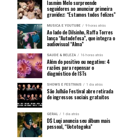
Iasmim Melo surpreende
seguidores ao anunciar primeira
gravidez: “Estamos todos felizes”
MUSICA E YOUTUBE
9 horas atrás
Ao lado de Dilsinho, Raffa Torres
lança “Autodefesa”, que integra o
audiovisual “Alma”
SAUDE & BELEZA
16 horas atrás
Além do positivo ou negativo: 4
razões para repensar o
diagnóstico de ISTs
SHOWS E FESTIVAIS
1 dia atrás
São Julhão Festival abre retirada
de ingressos sociais gratuitos
GERAL
1 dia atrás
D$ Luqi anuncia seu álbum mais
pessoal, “Uototogoka”