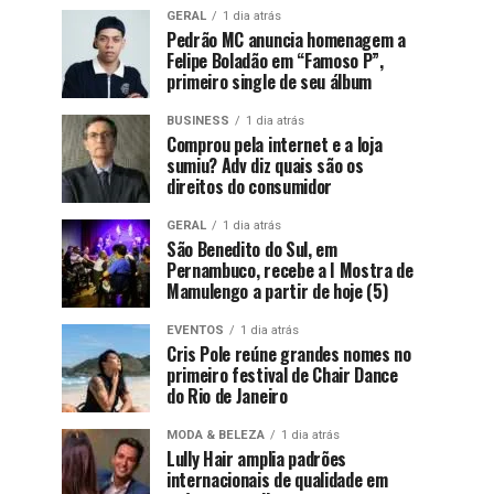
GERAL
1 dia atrás
Pedrão MC anuncia homenagem a
Felipe Boladão em “Famoso P”,
primeiro single de seu álbum
BUSINESS
1 dia atrás
Comprou pela internet e a loja
sumiu? Adv diz quais são os
direitos do consumidor
GERAL
1 dia atrás
São Benedito do Sul, em
Pernambuco, recebe a I Mostra de
Mamulengo a partir de hoje (5)
EVENTOS
1 dia atrás
Cris Pole reúne grandes nomes no
primeiro festival de Chair Dance
do Rio de Janeiro
MODA & BELEZA
1 dia atrás
Lully Hair amplia padrões
internacionais de qualidade em