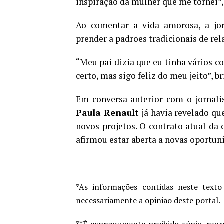
inspiração da mulher que me tornei”,
Ao comentar a vida amorosa, a jor
prender a padrões tradicionais de re
“Meu pai dizia que eu tinha vários c
certo, mas sigo feliz do meu jeito”, b
Em conversa anterior com o jornal
Paula Renault
já havia revelado q
novos projetos. O contrato atual da
afirmou estar aberta a novas oportun
*As informações contidas neste texto
necessariamente a opinião deste portal.
**É expressamente proibido cópia, repr