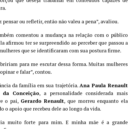
forçou que deseja trabalhar em conteúdos capazes de
ra.
z pensar ou refletir, então não valeu a pena”, avaliou.
 também comentou a mudança na relação com o público
la afirmou ter se surpreendido ao perceber que passou a
mulheres que se identificaram com sua postura firme.
abririam para me escutar dessa forma. Muitas mulheres
opinar e falar”, contou.
cia da família em sua trajetória.
Ana Paula Renault
 da Conceição
, a personalidade considerada mais
re o pai,
Gerardo Renault
, que morreu enquanto ela
do o apoio que recebeu dele ao longo da vida.
cia muito forte para mim. E minha mãe é a grande