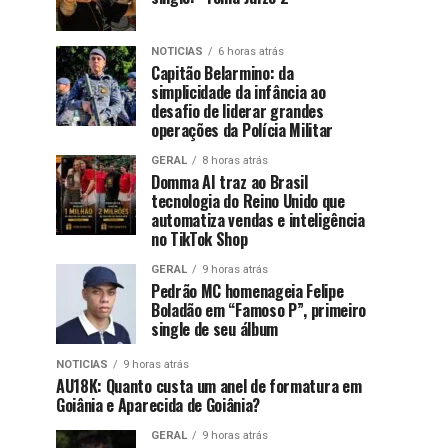
NOTICIAS
6 horas atrás
Capitão Belarmino: da
simplicidade da infância ao
desafio de liderar grandes
operações da Polícia Militar
GERAL
8 horas atrás
Domma AI traz ao Brasil
tecnologia do Reino Unido que
automatiza vendas e inteligência
no TikTok Shop
GERAL
9 horas atrás
Pedrão MC homenageia Felipe
Boladão em “Famoso P”, primeiro
single de seu álbum
NOTICIAS
9 horas atrás
AU18K: Quanto custa um anel de formatura em
Goiânia e Aparecida de Goiânia?
GERAL
9 horas atrás