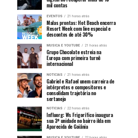
mil contas
EVENTOS
21 horas atrás
Malas prontas: Hot Beach encerra
Resort Week com live especial e
descontos de até 30%
MUSICA E YOUTUBE
21 horas atrás
Grupo Chocolate estreia na
Europa com primeira turnê
internacional
NOTICIAS
21 horas atrás
Gabriel e Rafael unem carreira de
intérpretes e compositores e
consolidam trajetória no
sertanejo
NOTICIAS
22 horas atrás
Influorg: Ws Frigorífico inaugura
sua 3º unidade no bairro ilda em
Aparecida de Goiânia
MUSICA E YOUTUBE
22 horas atrás