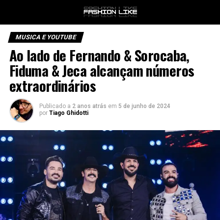
MUSICA E YOUTUBE
Ao lado de Fernando & Sorocaba,
Fiduma & Jeca alcançam números
extraordinários
Publicado a
2 anos atrás
em
5 de junho de 2024
por
Tiago Ghidotti