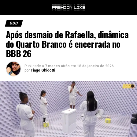
BBB
Após desmaio de Rafaella, dinâmica
do Quarto Branco é encerrada no
BBB 26
Publicado a
7 meses atrás
em
18 de janeiro de 2026
por
Tiago Ghidotti