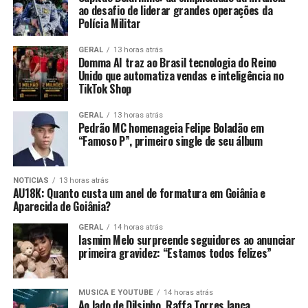
ao desafio de liderar grandes operações da
Polícia Militar
GERAL
13 horas atrás
Domma AI traz ao Brasil tecnologia do Reino
Unido que automatiza vendas e inteligência no
TikTok Shop
GERAL
13 horas atrás
Pedrão MC homenageia Felipe Boladão em
“Famoso P”, primeiro single de seu álbum
NOTICIAS
13 horas atrás
AU18K: Quanto custa um anel de formatura em Goiânia e
Aparecida de Goiânia?
GERAL
14 horas atrás
Iasmim Melo surpreende seguidores ao anunciar
primeira gravidez: “Estamos todos felizes”
MUSICA E YOUTUBE
14 horas atrás
Ao lado de Dilsinho, Raffa Torres lança