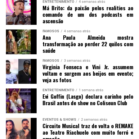
ENTRETENIMENTO
4 semanas atrás
Má Brito: da paixão pelos realities ao
comando de um dos podcasts em
ascensão
FAMOSOS
4 semanas atrás
Ana Paula Almeida mostra
transformação ao perder 22 quilos com
saúde
FAMOSOS
3 semanas atrás
Virginia Fonseca e Vini Jr. assumem
voltam e surgem aos beijos em evento;
veja as fotos
ENTRETENIMENTO
1 semana atrás
Evi Goffin (Lasgo) declara carinho pelo
Brasil antes de show no Coliseun Club
EVENTOS & SHOWS
2 semanas atrás
Circuito Musical traz de volta o REMAKE
ao Teatro Riachuelo com muito forró e
emoção