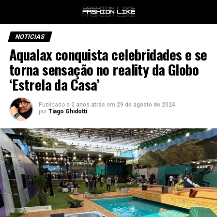
NOTICIAS
Aqualax conquista celebridades e se
torna sensação no reality da Globo
‘Estrela da Casa’
Publicado a
2 anos atrás
em
29 de agosto de 2024
por
Tiago Ghidotti