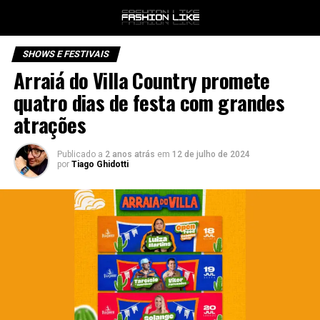
SHOWS E FESTIVAIS
Arraiá do Villa Country promete
quatro dias de festa com grandes
atrações
Publicado a
2 anos atrás
em
12 de julho de 2024
por
Tiago Ghidotti