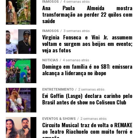
FAMOSOS
4 semanas atrás
Ana Paula Almeida mostra
transformação ao perder 22 quilos com
saúde
FAMOSOS
3 semanas atrás
Virginia Fonseca e Vini Jr. assumem
voltam e surgem aos beijos em evento;
veja as fotos
NOTICIAS
4 semanas atrás
Domingo em família é no SBT: emissora
alcança a liderança no ibope
ENTRETENIMENTO
2 semanas atrás
Evi Goffin (Lasgo) declara carinho pelo
Brasil antes de show no Coliseun Club
EVENTOS & SHOWS
2 semanas atrás
Circuito Musical traz de volta o REMAKE
ao Teatro Riachuelo com muito forró e
emoção