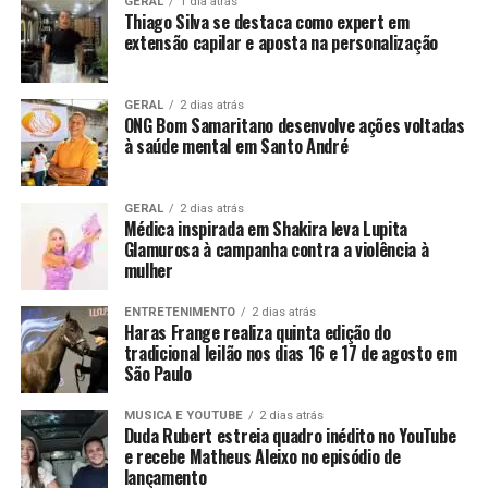
GERAL
1 dia atrás
Thiago Silva se destaca como expert em
extensão capilar e aposta na personalização
GERAL
2 dias atrás
ONG Bom Samaritano desenvolve ações voltadas
à saúde mental em Santo André
GERAL
2 dias atrás
Médica inspirada em Shakira leva Lupita
Glamurosa à campanha contra a violência à
mulher
ENTRETENIMENTO
2 dias atrás
Haras Frange realiza quinta edição do
tradicional leilão nos dias 16 e 17 de agosto em
São Paulo
MUSICA E YOUTUBE
2 dias atrás
Duda Rubert estreia quadro inédito no YouTube
e recebe Matheus Aleixo no episódio de
lançamento