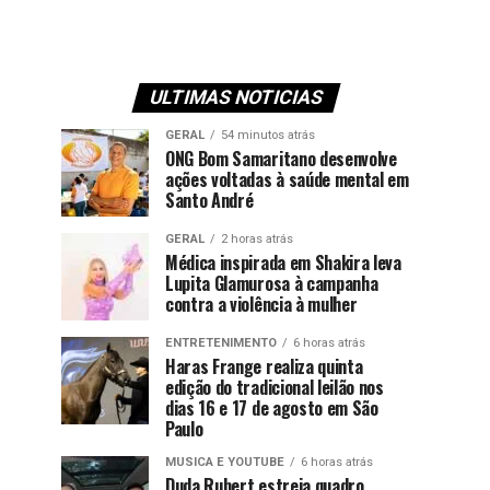
ULTIMAS NOTICIAS
GERAL
54 minutos atrás
ONG Bom Samaritano desenvolve
ações voltadas à saúde mental em
Santo André
GERAL
2 horas atrás
Médica inspirada em Shakira leva
Lupita Glamurosa à campanha
contra a violência à mulher
ENTRETENIMENTO
6 horas atrás
Haras Frange realiza quinta
edição do tradicional leilão nos
dias 16 e 17 de agosto em São
Paulo
MUSICA E YOUTUBE
6 horas atrás
Duda Rubert estreia quadro