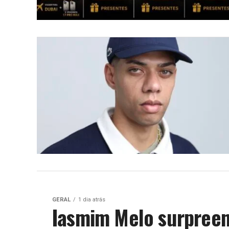
GERAL
1 dia atrás
Iasmim Melo surpreen