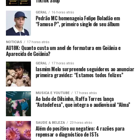
TikTok Shop
GERAL
16 horas atrás
Pedrão MC homenageia Felipe Boladão em
“Famoso P”, primeiro single de seu álbum
NOTICIAS
17 horas atrás
AU18K: Quanto custa um anel de formatura em Goiânia e
Aparecida de Goiânia?
GERAL
17 horas atrás
Iasmim Melo surpreende seguidores ao anunciar
primeira gravidez: “Estamos todos felizes”
MUSICA E YOUTUBE
17 horas atrás
Ao lado de Dilsinho, Raffa Torres lança
“Autodefesa”, que integra o audiovisual “Alma”
SAUDE & BELEZA
23 horas atrás
Além do positivo ou negativo: 4 razões para
repensar o diagnóstico de ISTs