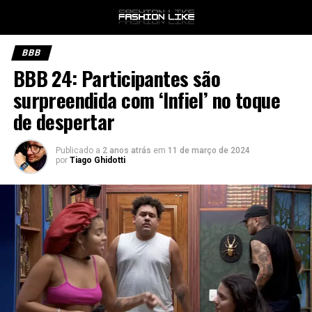
BBB
BBB 24: Participantes são
surpreendida com ‘Infiel’ no toque
de despertar
Publicado a
2 anos atrás
em
11 de março de 2024
por
Tiago Ghidotti