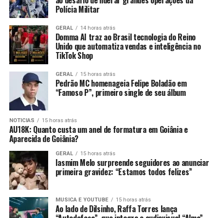
Polícia Militar
GERAL
14 horas atrás
Domma AI traz ao Brasil tecnologia do Reino
Unido que automatiza vendas e inteligência no
TikTok Shop
GERAL
15 horas atrás
Pedrão MC homenageia Felipe Boladão em
“Famoso P”, primeiro single de seu álbum
NOTICIAS
15 horas atrás
AU18K: Quanto custa um anel de formatura em Goiânia e
Aparecida de Goiânia?
GERAL
15 horas atrás
Iasmim Melo surpreende seguidores ao anunciar
primeira gravidez: “Estamos todos felizes”
MUSICA E YOUTUBE
15 horas atrás
Ao lado de Dilsinho, Raffa Torres lança
“Autodefesa”, que integra o audiovisual “Alma”