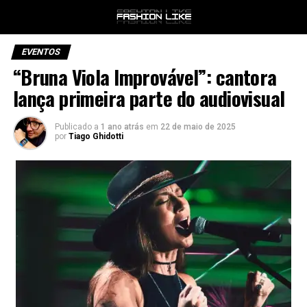
EVENTOS
“Bruna Viola Improvável”: cantora
lança primeira parte do audiovisual
Publicado a
1 ano atrás
em
22 de maio de 2025
por
Tiago Ghidotti