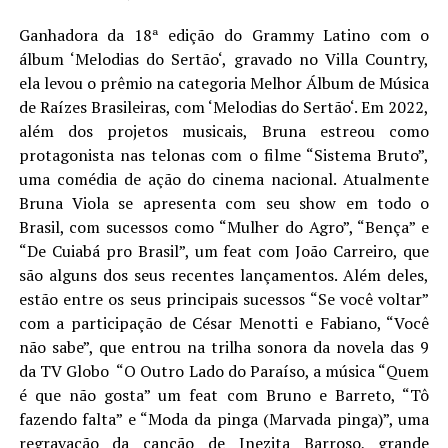
Ganhadora da 18ª edição do Grammy Latino com o
álbum ‘Melodias do Sertão‘, gravado no Villa Country,
ela levou o prêmio na categoria Melhor Álbum de Música
de Raízes Brasileiras, com ‘Melodias do Sertão‘. Em 2022,
além dos projetos musicais, Bruna estreou como
protagonista nas telonas com o filme “Sistema Bruto”,
uma comédia de ação do cinema nacional. Atualmente
Bruna Viola se apresenta com seu show em todo o
Brasil, com sucessos como “Mulher do Agro”, “Bença” e
“De Cuiabá pro Brasil”, um feat com João Carreiro, que
são alguns dos seus recentes lançamentos. Além deles,
estão entre os seus principais sucessos “Se você voltar”
com a participação de César Menotti e Fabiano, “Você
não sabe”, que entrou na trilha sonora da novela das 9
da TV Globo “O Outro Lado do Paraíso, a música “Quem
é que não gosta” um feat com Bruno e Barreto, “Tô
fazendo falta” e “Moda da pinga (Marvada pinga)”, uma
regravação da canção de Inezita Barroso, grande