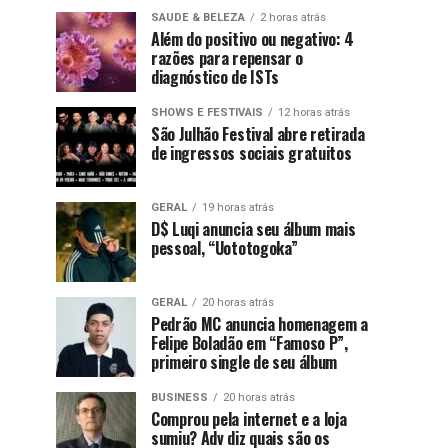
SAUDE & BELEZA
2 horas atrás
Além do positivo ou negativo: 4
razões para repensar o
diagnóstico de ISTs
SHOWS E FESTIVAIS
12 horas atrás
São Julhão Festival abre retirada
de ingressos sociais gratuitos
GERAL
19 horas atrás
D$ Luqi anuncia seu álbum mais
pessoal, “Uototogoka”
GERAL
20 horas atrás
Pedrão MC anuncia homenagem a
Felipe Boladão em “Famoso P”,
primeiro single de seu álbum
BUSINESS
20 horas atrás
Comprou pela internet e a loja
sumiu? Adv diz quais são os