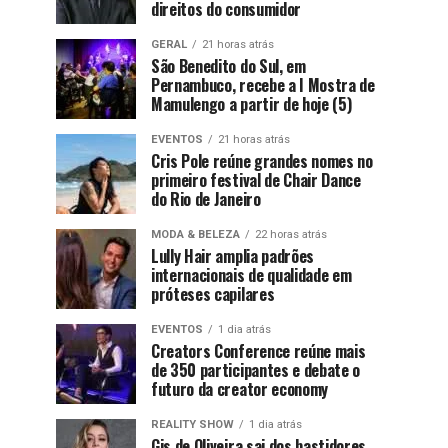
direitos do consumidor
GERAL
21 horas atrás
São Benedito do Sul, em
Pernambuco, recebe a I Mostra de
Mamulengo a partir de hoje (5)
EVENTOS
21 horas atrás
Cris Pole reúne grandes nomes no
primeiro festival de Chair Dance
do Rio de Janeiro
MODA & BELEZA
22 horas atrás
Lully Hair amplia padrões
internacionais de qualidade em
próteses capilares
EVENTOS
1 dia atrás
Creators Conference reúne mais
de 350 participantes e debate o
futuro da creator economy
REALITY SHOW
1 dia atrás
Gis de Oliveira sai dos bastidores