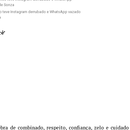
co teve Instagram derrubado e WhatsApp vazado
a
cê’
ebra de combinado, respeito, confiança, zelo e cuidado