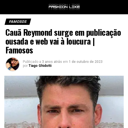
FAMOSOS
Cauã Reymond surge em publicação
ousada e web vai à loucura |
Famosos
Publicado a
3 anos atrás
em
1 de outubro de 2023
por
Tiago Ghidotti