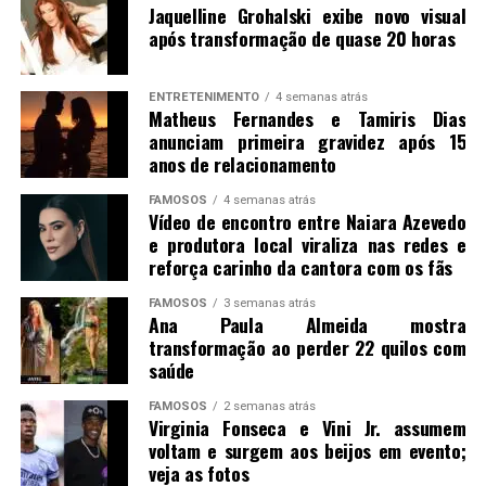
Jaquelline Grohalski exibe novo visual
após transformação de quase 20 horas
ENTRETENIMENTO
4 semanas atrás
Matheus Fernandes e Tamiris Dias
anunciam primeira gravidez após 15
anos de relacionamento
FAMOSOS
4 semanas atrás
Vídeo de encontro entre Naiara Azevedo
e produtora local viraliza nas redes e
reforça carinho da cantora com os fãs
FAMOSOS
3 semanas atrás
Ana Paula Almeida mostra
transformação ao perder 22 quilos com
saúde
FAMOSOS
2 semanas atrás
Virginia Fonseca e Vini Jr. assumem
voltam e surgem aos beijos em evento;
veja as fotos