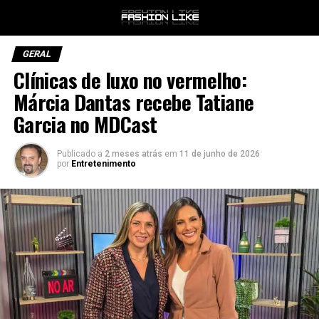
GERAL
Clínicas de luxo no vermelho:
Márcia Dantas recebe Tatiane
Garcia no MDCast
Publicado a
2 meses atrás
em
11 de junho de 2026
por
Entretenimento