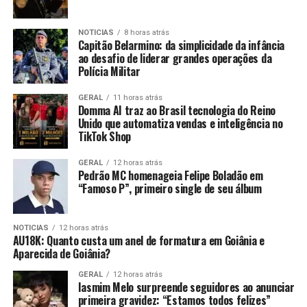
NOTICIAS
8 horas atrás
Capitão Belarmino: da simplicidade da infância
ao desafio de liderar grandes operações da
Polícia Militar
GERAL
11 horas atrás
Domma AI traz ao Brasil tecnologia do Reino
Unido que automatiza vendas e inteligência no
TikTok Shop
GERAL
12 horas atrás
Pedrão MC homenageia Felipe Boladão em
“Famoso P”, primeiro single de seu álbum
NOTICIAS
12 horas atrás
AU18K: Quanto custa um anel de formatura em Goiânia e
Aparecida de Goiânia?
GERAL
12 horas atrás
Iasmim Melo surpreende seguidores ao anunciar
primeira gravidez: “Estamos todos felizes”