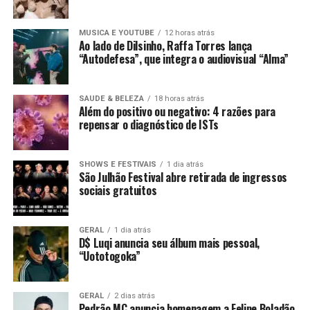
MUSICA E YOUTUBE
12 horas atrás
Ao lado de Dilsinho, Raffa Torres lança
“Autodefesa”, que integra o audiovisual “Alma”
SAUDE & BELEZA
18 horas atrás
Além do positivo ou negativo: 4 razões para
repensar o diagnóstico de ISTs
SHOWS E FESTIVAIS
1 dia atrás
São Julhão Festival abre retirada de ingressos
sociais gratuitos
GERAL
1 dia atrás
D$ Luqi anuncia seu álbum mais pessoal,
“Uototogoka”
GERAL
2 dias atrás
Pedrão MC anuncia homenagem a Felipe Boladão