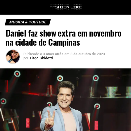
MUSICA & YOUTUBE
Daniel faz show extra em novembro
na cidade de Campinas
Publicado a
3 anos atrás
em
3 de outubro de 2023
por
Tiago Ghidotti