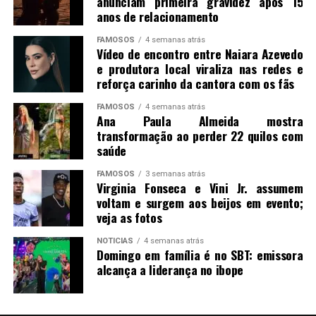
anunciam primeira gravidez após 15
anos de relacionamento
FAMOSOS
4 semanas atrás
Vídeo de encontro entre Naiara Azevedo
e produtora local viraliza nas redes e
reforça carinho da cantora com os fãs
FAMOSOS
4 semanas atrás
Ana Paula Almeida mostra
transformação ao perder 22 quilos com
saúde
FAMOSOS
3 semanas atrás
Virginia Fonseca e Vini Jr. assumem
voltam e surgem aos beijos em evento;
veja as fotos
NOTICIAS
4 semanas atrás
Domingo em família é no SBT: emissora
alcança a liderança no ibope