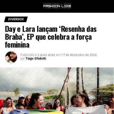
DIVERSOS
Day e Lara lançam ‘Resenha das
Braba’, EP que celebra a força
feminina
Publicado a
2 anos atrás
em
17 de dezembro de 2024
por
Tiago Ghidotti