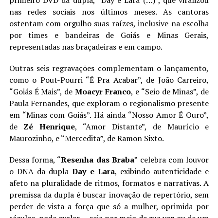
nas redes sociais nos últimos meses. As cantoras
ostentam com orgulho suas raízes, inclusive na escolha
por times e bandeiras de Goiás e Minas Gerais,
representadas nas braçadeiras e em campo.
Outras seis regravações complementam o lançamento,
como o Pout-Pourri “É Pra Acabar”, de João Carreiro,
“Goiás É Mais”, de
Moacyr Franco
, e “Seio de Minas”, de
Paula Fernandes, que exploram o regionalismo presente
em “Minas com Goiás”. Há ainda “Nosso Amor É Ouro”,
de
Zé Henrique
, “Amor Distante”, de Maurício e
Maurozinho, e “Mercedita”, de Ramon Sixto.
Dessa forma, “
Resenha das Braba
” celebra com louvor
o DNA da dupla
Day e Lara
, exibindo autenticidade e
afeto na pluralidade de ritmos, formatos e narrativas. A
premissa da dupla é buscar inovação de repertório, sem
perder de vista a força que só a mulher, oprimida por
séculos, pode exalar — seja por meio de sua voz ou de um