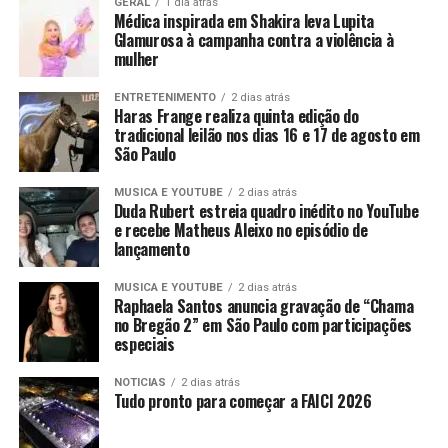
GERAL
1 dia atrás
Médica inspirada em Shakira leva Lupita
Glamurosa à campanha contra a violência à
mulher
ENTRETENIMENTO
2 dias atrás
Haras Frange realiza quinta edição do
tradicional leilão nos dias 16 e 17 de agosto em
São Paulo
MUSICA E YOUTUBE
2 dias atrás
Duda Rubert estreia quadro inédito no YouTube
e recebe Matheus Aleixo no episódio de
lançamento
MUSICA E YOUTUBE
2 dias atrás
Raphaela Santos anuncia gravação de “Chama
no Bregão 2” em São Paulo com participações
especiais
NOTICIAS
2 dias atrás
Tudo pronto para começar a FAICI 2026