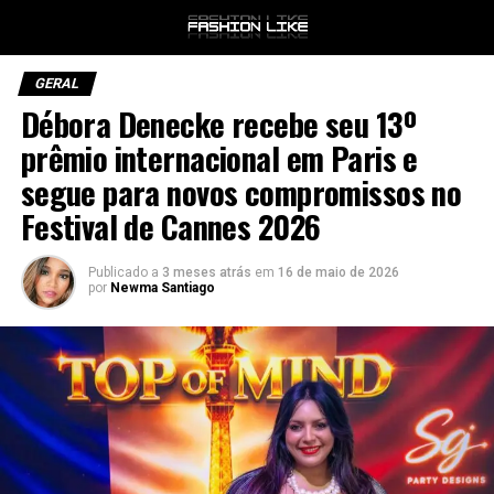
GERAL
Débora Denecke recebe seu 13º
prêmio internacional em Paris e
segue para novos compromissos no
Festival de Cannes 2026
Publicado a
3 meses atrás
em
16 de maio de 2026
por
Newma Santiago