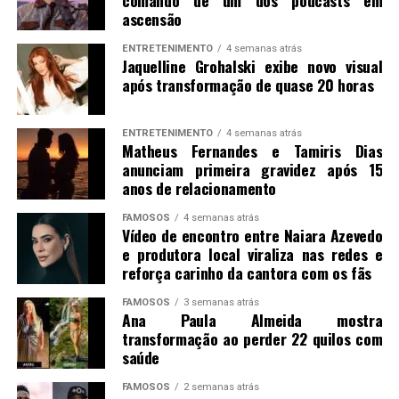
comando de um dos podcasts em
ascensão
ENTRETENIMENTO
4 semanas atrás
Jaquelline Grohalski exibe novo visual
após transformação de quase 20 horas
ENTRETENIMENTO
4 semanas atrás
Matheus Fernandes e Tamiris Dias
anunciam primeira gravidez após 15
anos de relacionamento
FAMOSOS
4 semanas atrás
Vídeo de encontro entre Naiara Azevedo
e produtora local viraliza nas redes e
reforça carinho da cantora com os fãs
FAMOSOS
3 semanas atrás
Ana Paula Almeida mostra
transformação ao perder 22 quilos com
saúde
FAMOSOS
2 semanas atrás