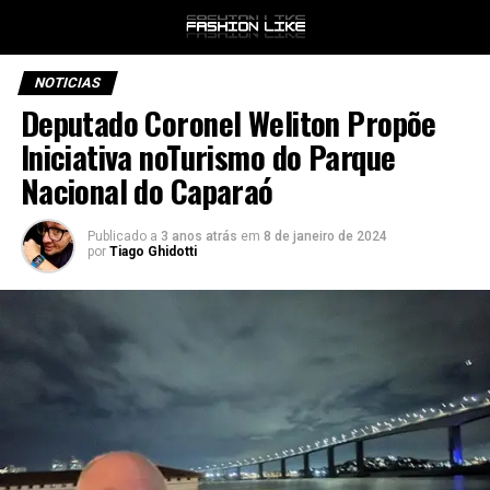
NOTICIAS
Deputado Coronel Weliton Propõe
Iniciativa noTurismo do Parque
Nacional do Caparaó
Publicado a
3 anos atrás
em
8 de janeiro de 2024
por
Tiago Ghidotti