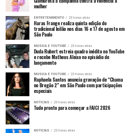
Glamurosa à campanha contra a violência à
mulher
ENTRETENIMENTO
23 horas atrás
Haras Frange realiza quinta edição do
tradicional leilão nos dias 16 e 17 de agosto em
São Paulo
MUSICA E YOUTUBE
23 horas atrás
Duda Rubert estreia quadro inédito no YouTube
e recebe Matheus Aleixo no episódio de
lançamento
MUSICA E YOUTUBE
23 horas atrás
Raphaela Santos anuncia gravação de “Chama
no Bregão 2” em São Paulo com participações
especiais
NOTICIAS
23 horas atrás
Tudo pronto para começar a FAICI 2026
NOTICIAS
23 horas atrás