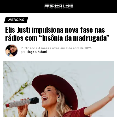
NOTICIAS
Elis Justi impulsiona nova fase nas
rádios com “Insônia da madrugada”
Publicado a
4 meses atrás
em
8 de abril de 2026
por
Tiago Ghidotti