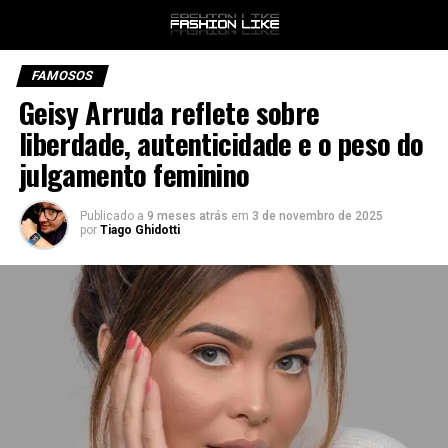
FAMOSOS
Geisy Arruda reflete sobre
liberdade, autenticidade e o peso do
julgamento feminino
Publicado a
9 meses atrás
em
3 de novembro de 2025
por
Tiago Ghidotti