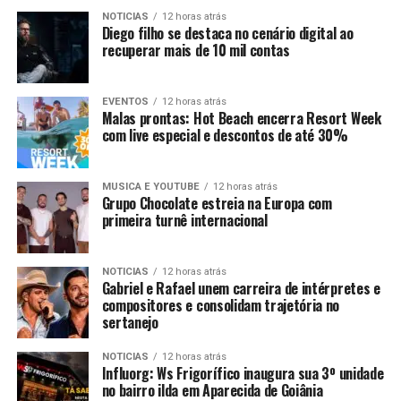
NOTICIAS
12 horas atrás
Diego filho se destaca no cenário digital ao
recuperar mais de 10 mil contas
EVENTOS
12 horas atrás
Malas prontas: Hot Beach encerra Resort Week
com live especial e descontos de até 30%
MUSICA E YOUTUBE
12 horas atrás
Grupo Chocolate estreia na Europa com
primeira turnê internacional
NOTICIAS
12 horas atrás
Gabriel e Rafael unem carreira de intérpretes e
compositores e consolidam trajetória no
sertanejo
NOTICIAS
12 horas atrás
Influorg: Ws Frigorífico inaugura sua 3º unidade
no bairro ilda em Aparecida de Goiânia