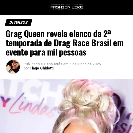
DIVERSOS
Grag Queen revela elenco da 2ª
temporada de Drag Race Brasil em
evento para mil pessoas
Publicado a
1 ano atrás
em
5 de junho de 2025
por
Tiago Ghidotti