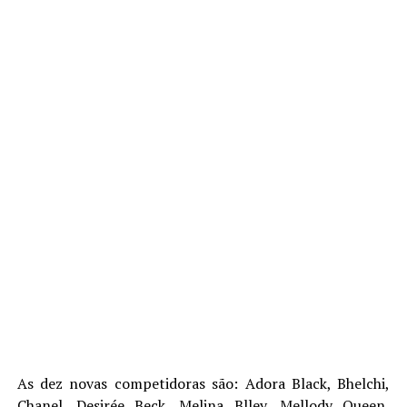
As dez novas competidoras são: Adora Black, Bhelchi,
Chanel, Desirée Beck, Melina Blley, Mellody Queen,