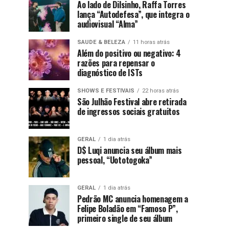
Ao lado de Dilsinho, Raffa Torres
lança “Autodefesa”, que integra o
audiovisual “Alma”
SAUDE & BELEZA
11 horas atrás
Além do positivo ou negativo: 4
razões para repensar o
diagnóstico de ISTs
SHOWS E FESTIVAIS
22 horas atrás
São Julhão Festival abre retirada
de ingressos sociais gratuitos
GERAL
1 dia atrás
D$ Luqi anuncia seu álbum mais
pessoal, “Uototogoka”
GERAL
1 dia atrás
Pedrão MC anuncia homenagem a
Felipe Boladão em “Famoso P”,
primeiro single de seu álbum