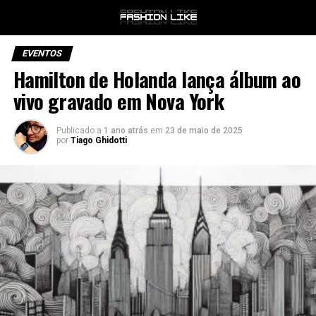
EVENTOS
Hamilton de Holanda lança álbum ao
vivo gravado em Nova York
Publicado a
1 ano atrás
em
23 de maio de 2025
por
Tiago Ghidotti