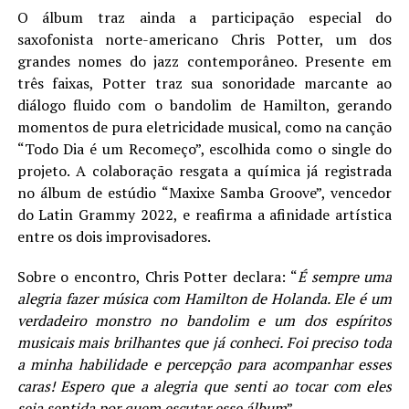
O álbum traz ainda a participação especial do
saxofonista norte-americano Chris Potter, um dos
grandes nomes do jazz contemporâneo. Presente em
três faixas, Potter traz sua sonoridade marcante ao
diálogo fluido com o bandolim de Hamilton, gerando
momentos de pura eletricidade musical, como na canção
“Todo Dia é um Recomeço”, escolhida como o single do
projeto. A colaboração resgata a química já registrada
no álbum de estúdio “Maxixe Samba Groove”, vencedor
do Latin Grammy 2022, e reafirma a afinidade artística
entre os dois improvisadores.
Sobre o encontro, Chris Potter declara: “
É sempre uma
alegria fazer música com Hamilton de Holanda. Ele é um
verdadeiro monstro no bandolim e um dos espíritos
musicais mais brilhantes que já conheci. Foi preciso toda
a minha habilidade e percepção para acompanhar esses
caras! Espero que a alegria que senti ao tocar com eles
seja sentida por quem escutar esse álbum
”.