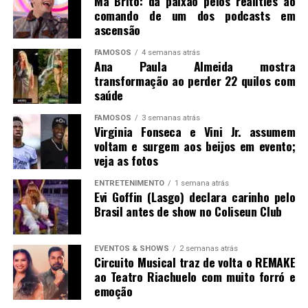
Má Brito: da paixão pelos realities ao
comando de um dos podcasts em
ascensão
FAMOSOS
4 semanas atrás
Ana Paula Almeida mostra
transformação ao perder 22 quilos com
saúde
FAMOSOS
3 semanas atrás
Virginia Fonseca e Vini Jr. assumem
voltam e surgem aos beijos em evento;
veja as fotos
ENTRETENIMENTO
1 semana atrás
Evi Goffin (Lasgo) declara carinho pelo
Brasil antes de show no Coliseun Club
EVENTOS & SHOWS
2 semanas atrás
Circuito Musical traz de volta o REMAKE
ao Teatro Riachuelo com muito forró e
emoção