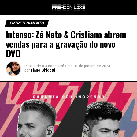
ENTRETENIMENTO
Intenso: Zé Neto & Cristiano abrem
vendas para a gravação do novo
DVD
Publicado a
3 anos atrás
em
31 de janeiro de 2024
por
Tiago Ghidotti