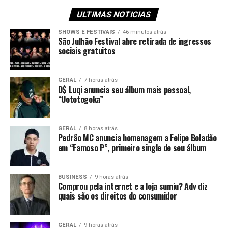
ULTIMAS NOTICIAS
SHOWS E FESTIVAIS
46 minutos atrás
São Julhão Festival abre retirada de ingressos
sociais gratuitos
GERAL
7 horas atrás
D$ Luqi anuncia seu álbum mais pessoal,
“Uototogoka”
GERAL
8 horas atrás
Pedrão MC anuncia homenagem a Felipe Boladão
em “Famoso P”, primeiro single de seu álbum
BUSINESS
9 horas atrás
Comprou pela internet e a loja sumiu? Adv diz
quais são os direitos do consumidor
GERAL
9 horas atrás