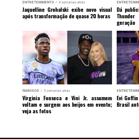
ENTRETENIMENTO
4 semanas atrás
ENTRETENI
Jaquelline Grohalski exibe novo visual
Dá public
após transformação de quase 20 horas
Thunder
geração
FAMOSOS
3 semanas atrás
ENTRETENI
Virginia Fonseca e Vini Jr. assumem
Evi Goffi
voltam e surgem aos beijos em evento;
Brasil an
veja as fotos