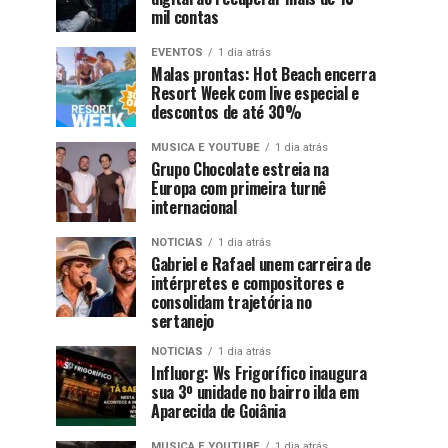
mil contas
EVENTOS
1 dia atrás
Malas prontas: Hot Beach encerra
Resort Week com live especial e
descontos de até 30%
MUSICA E YOUTUBE
1 dia atrás
Grupo Chocolate estreia na
Europa com primeira turnê
internacional
NOTICIAS
1 dia atrás
Gabriel e Rafael unem carreira de
intérpretes e compositores e
consolidam trajetória no
sertanejo
NOTICIAS
1 dia atrás
Influorg: Ws Frigorífico inaugura
sua 3º unidade no bairro ilda em
Aparecida de Goiânia
MUSICA E YOUTUBE
1 dia atrás