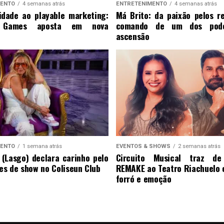
MENTO
4 semanas atrás
ENTRETENIMENTO
4 semanas atrás
idade ao playable marketing:
Má Brito: da paixão pelos re
 Games aposta em nova
comando de um dos pod
ascensão
MENTO
1 semana atrás
EVENTOS & SHOWS
2 semanas atrás
n (Lasgo) declara carinho pelo
Circuito Musical traz d
tes de show no Coliseun Club
REMAKE ao Teatro Riachuelo
forró e emoção