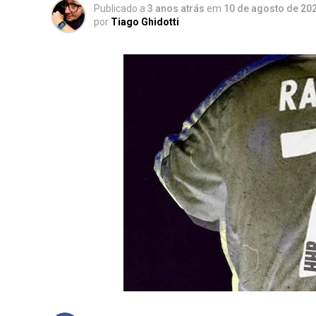
Publicado a
3 anos atrás
em
10 de agosto de 20
por
Tiago Ghidotti