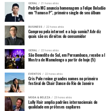
GERAL
21 horas atrás
Pedrão MC anuncia homenagem a Felipe Boladão
em “Famoso P”, primeiro single de seu álbum
BUSINESS
22 horas atrás
Comprou pela internet e a loja sumiu? Adv diz
quais são os direitos do consumidor
GERAL
22 horas atrás
São Benedito do Sul, em Pernambuco, recebe a I
Mostra de Mamulengo a partir de hoje (5)
EVENTOS
22 horas atrás
Cris Pole reúne grandes nomes no primeiro
festival de Chair Dance do Rio de Janeiro
MODA & BELEZA
23 horas atrás
Lully Hair amplia padrões internacionais de
qualidade em próteses capilares