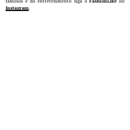
famosos e do entretenimento siga o
FashionLike
no
Instagram
.