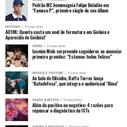
Pedrão MC homenageia Felipe Boladão em
“Famoso P”, primeiro single de seu álbum
NOTICIAS
3 horas atrás
AU18K: Quanto custa um anel de formatura em Goiânia e
Aparecida de Goiânia?
GERAL
3 horas atrás
Iasmim Melo surpreende seguidores ao anunciar
primeira gravidez: “Estamos todos felizes”
MUSICA E YOUTUBE
3 horas atrás
Ao lado de Dilsinho, Raffa Torres lança
“Autodefesa”, que integra o audiovisual “Alma”
SAUDE & BELEZA
9 horas atrás
Além do positivo ou negativo: 4 razões para
repensar o diagnóstico de ISTs
SHOWS E FESTIVAIS
19 horas atrás