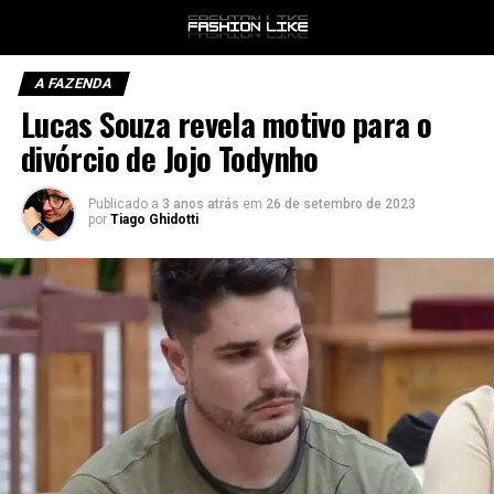
A FAZENDA
Lucas Souza revela motivo para o
divórcio de Jojo Todynho
Publicado a
3 anos atrás
em
26 de setembro de 2023
por
Tiago Ghidotti