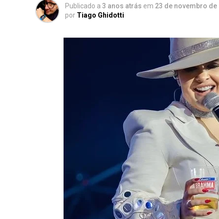
Publicado a
3 anos atrás
em
23 de novembro de
por
Tiago Ghidotti