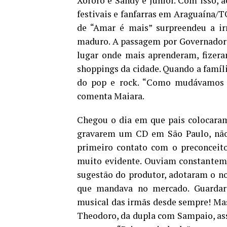
Xororó e Sandy e Júnior. Com isso, 
festivais e fanfarras em Araguaína/T
de “Amar é mais” surpreendeu a i
maduro. A passagem por Governador 
lugar onde mais aprenderam, fizera
shoppings da cidade. Quando a famíl
do pop e rock. “Como mudávamos m
comenta Maiara.
Chegou o dia em que pais colocara
gravarem um CD em São Paulo, não é
primeiro contato com o preconceito
muito evidente. Ouviam constanteme
sugestão do produtor, adotaram o n
que mandava no mercado. Guardara
musical das irmãs desde sempre! Mas
Theodoro, da dupla com Sampaio, as