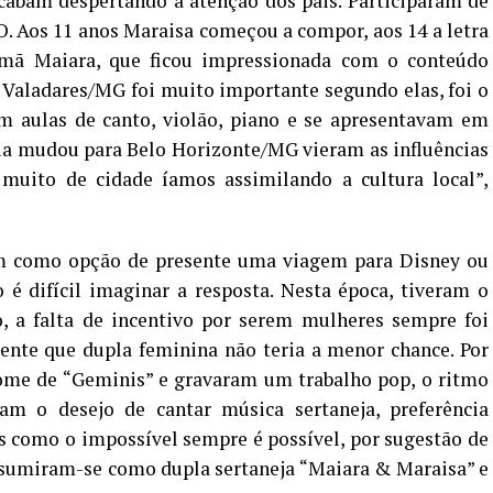
acabam despertando a atenção dos pais. Participaram de
O. Aos 11 anos Maraisa começou a compor, aos 14 a letra
rmã Maiara, que ficou impressionada com o conteúdo
Valadares/MG foi muito importante segundo elas, foi o
m aulas de canto, violão, piano e se apresentavam em
ia mudou para Belo Horizonte/MG vieram as influências
uito de cidade íamos assimilando a cultura local”,
m como opção de presente uma viagem para Disney ou
 difícil imaginar a resposta. Nesta época, tiveram o
, a falta de incentivo por serem mulheres sempre foi
nte que dupla feminina não teria a menor chance. Por
ome de “Geminis” e gravaram um trabalho pop, o ritmo
m o desejo de cantar música sertaneja, preferência
 como o impossível sempre é possível, por sugestão de
sumiram-se como dupla sertaneja “Maiara & Maraisa” e