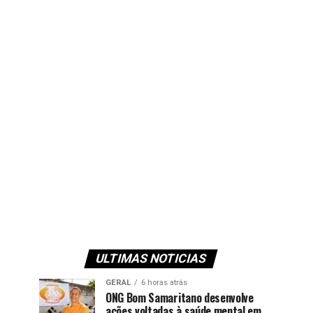
ULTIMAS NOTICIAS
GERAL
6 horas atrás
ONG Bom Samaritano desenvolve
ações voltadas à saúde mental em