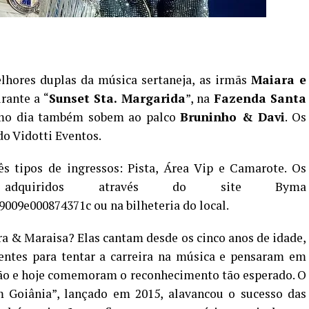
hores duplas da música sertaneja, as irmãs
Maiara e
rante a “
Sunset Sta. Margarida
”, na
Fazenda Santa
mo dia também sobem ao palco
Bruninho & Davi
. Os
do Vidotti Eventos.
ês tipos de ingressos: Pista, Área Vip e Camarote. Os
adquiridos através do site Byma
009e000874371c ou na bilheteria do local.
ra & Maraisa? Elas cantam desde os cinco anos de idade,
entes para tentar a carreira na música e pensaram em
isão e hoje comemoram o reconhecimento tão esperado. O
Goiânia”, lançado em 2015, alavancou o sucesso das