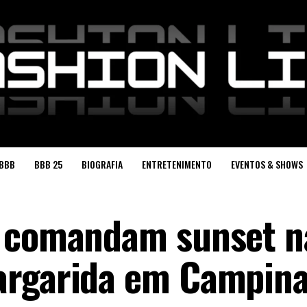
BBB
BBB 25
BIOGRAFIA
ENTRETENIMENTO
EVENTOS & SHOWS
a comandam sunset n
argarida em Campin