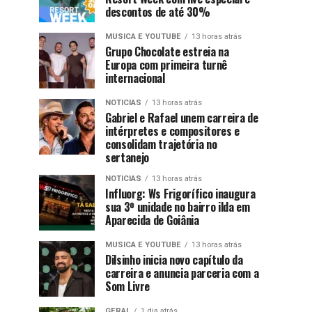
descontos de até 30%
MUSICA E YOUTUBE
13 horas atrás
Grupo Chocolate estreia na
Europa com primeira turnê
internacional
NOTICIAS
13 horas atrás
Gabriel e Rafael unem carreira de
intérpretes e compositores e
consolidam trajetória no
sertanejo
NOTICIAS
13 horas atrás
Influorg: Ws Frigorífico inaugura
sua 3º unidade no bairro ilda em
Aparecida de Goiânia
MUSICA E YOUTUBE
13 horas atrás
Dilsinho inicia novo capítulo da
carreira e anuncia parceria com a
Som Livre
GERAL
1 dia atrás