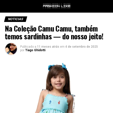
NOTICIAS
Na Coleção Camu Camu, também
temos sardinhas — do nosso jeito!
Publicado a
11 meses atrás
em
4 de setembro de 2025
por
Tiago Ghidotti