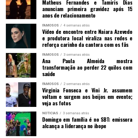
Matheus Fernandes e Tamiris Dias
anunciam primeira gravidez após 15
anos de relacionamento
FAMOSOS
4 semanas atrás
Vídeo de encontro entre Naiara Azevedo
e produtora local viraliza nas redes e
reforça carinho da cantora com os fãs
FAMOSOS
3 semanas atrás
Ana Paula Almeida mostra
transformação ao perder 22 quilos com
saúde
FAMOSOS
2 semanas atrás
Virginia Fonseca e Vini Jr. assumem
voltam e surgem aos beijos em evento;
veja as fotos
NOTICIAS
3 semanas atrás
Domingo em família é no SBT: emissora
alcança a liderança no ibope