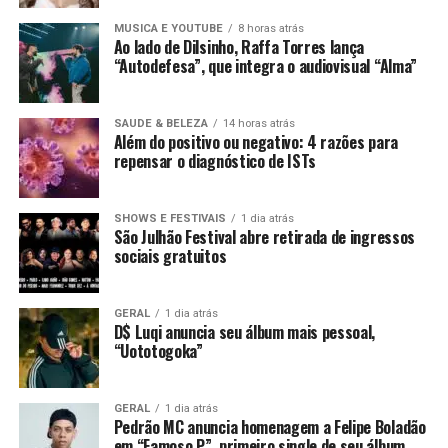
MUSICA E YOUTUBE
8 horas atrás
Ao lado de Dilsinho, Raffa Torres lança
“Autodefesa”, que integra o audiovisual “Alma”
SAUDE & BELEZA
14 horas atrás
Além do positivo ou negativo: 4 razões para
repensar o diagnóstico de ISTs
SHOWS E FESTIVAIS
1 dia atrás
São Julhão Festival abre retirada de ingressos
sociais gratuitos
GERAL
1 dia atrás
D$ Luqi anuncia seu álbum mais pessoal,
“Uototogoka”
GERAL
1 dia atrás
Pedrão MC anuncia homenagem a Felipe Boladão
em “Famoso P”, primeiro single de seu álbum