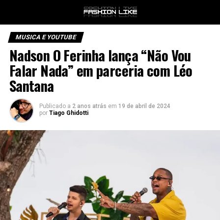
MUSICA E YOUTUBE
Nadson O Ferinha lança “Não Vou
Falar Nada” em parceria com Léo
Santana
Publicado a
2 anos atrás
em
19 de abril de 2024
por
Tiago Ghidotti