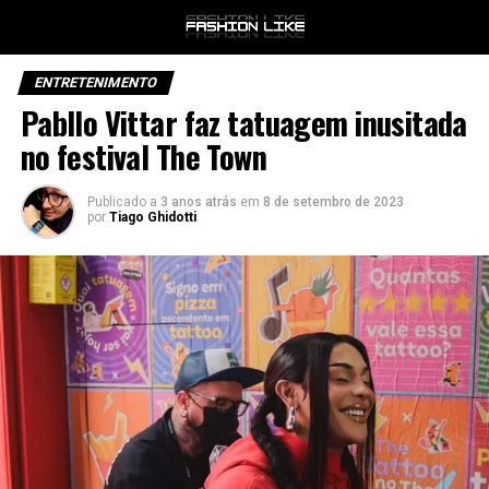
ENTRETENIMENTO
Pabllo Vittar faz tatuagem inusitada
no festival The Town
Publicado a
3 anos atrás
em
8 de setembro de 2023
por
Tiago Ghidotti