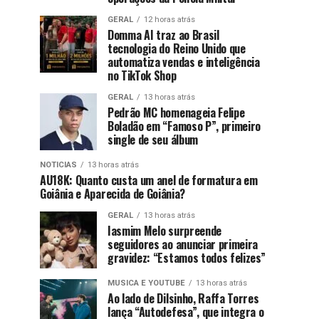
GERAL
12 horas atrás
Domma AI traz ao Brasil
tecnologia do Reino Unido que
automatiza vendas e inteligência
no TikTok Shop
GERAL
13 horas atrás
Pedrão MC homenageia Felipe
Boladão em “Famoso P”, primeiro
single de seu álbum
NOTICIAS
13 horas atrás
AU18K: Quanto custa um anel de formatura em
Goiânia e Aparecida de Goiânia?
GERAL
13 horas atrás
Iasmim Melo surpreende
seguidores ao anunciar primeira
gravidez: “Estamos todos felizes”
MUSICA E YOUTUBE
13 horas atrás
Ao lado de Dilsinho, Raffa Torres
lança “Autodefesa”, que integra o