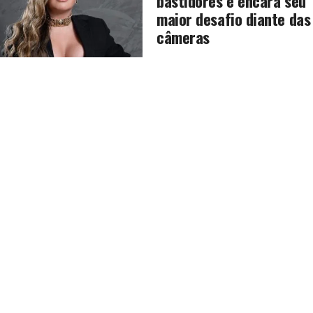
bastidores e encara seu
maior desafio diante das
câmeras