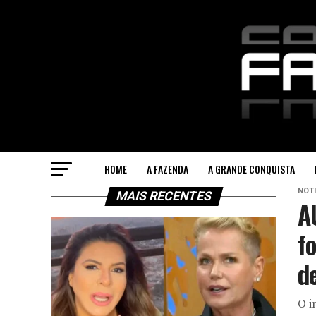
HOME
A FAZENDA
A GRANDE CONQUISTA
NOTI
MAIS RECENTES
A
f
d
O i