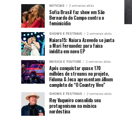
NOTICIAS
2 semanas atrás
Sofia Brasil faz show em São
Bernardo do Campo contra o
feminicídio
SHOWS E FESTIVAIS
2 semanas atrás
Naiara15: Naiara Azevedo se junta
a Mari Fernandez para faixa
inédita em novo EP
MUSICA E YOUTUBE
2 semanas atrás
Após conquistar quase 170
milhões de streams no projeto,
Fiduma & Jeca apresentam álbum
completo de “O Country Vive”
SHOWS E FESTIVAIS
2 semanas atrás
Rey Vaqueiro consolida seu
protagonismo na música
nordestina