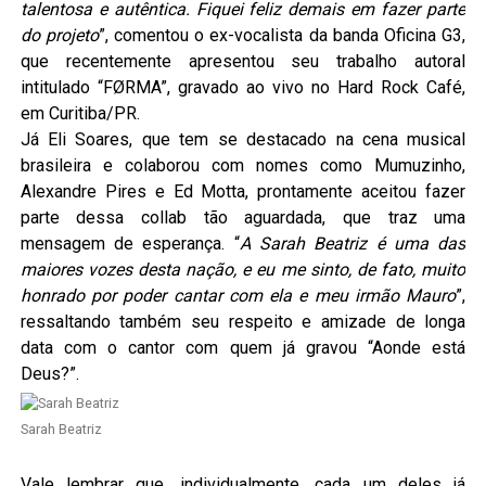
talentosa e autêntica. Fiquei feliz demais em fazer parte
do projeto
”, comentou o ex-vocalista da banda Oficina G3,
que recentemente apresentou seu trabalho autoral
intitulado “FØRMA”, gravado ao vivo no Hard Rock Café,
em Curitiba/PR.
Já Eli Soares, que tem se destacado na cena musical
brasileira e colaborou com nomes como Mumuzinho,
Alexandre Pires e Ed Motta, prontamente aceitou fazer
parte dessa collab tão aguardada, que traz uma
mensagem de esperança. “
A Sarah Beatriz é uma das
maiores vozes desta nação, e eu me sinto, de fato, muito
honrado por poder cantar com ela e meu irmão Mauro
”,
ressaltando também seu respeito e amizade de longa
data com o cantor com quem já gravou “Aonde está
Deus?”.
Sarah Beatriz
Vale lembrar que, individualmente, cada um deles já