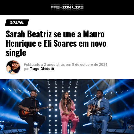
GOSPEL
Sarah Beatriz se une a Mauro
Henrique e Eli Soares em novo
single
Publicado a
2 anos atrás
em
8 de outubro de 2024
por
Tiago Ghidotti