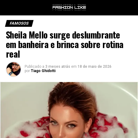
FAMOSOS
Sheila Mello surge deslumbrante
em banheira e brinca sobre rotina
real
Publicado a
3 meses atrás
em
18 de maio de 2026
por
Tiago Ghidotti