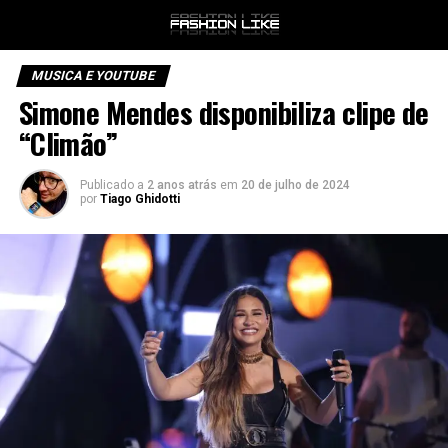
MUSICA E YOUTUBE
Simone Mendes disponibiliza clipe de
“Climão”
Publicado a
2 anos atrás
em
20 de julho de 2024
por
Tiago Ghidotti