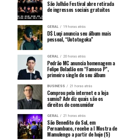
São Julhão Festival abre retirada
de ingressos sociais gratuitos
GERAL
19 horas atrás
D$ Luqi anuncia seu álbum mais
pessoal, “Uototogoka”
GERAL
20 horas atrás
Pedrão MC anuncia homenagem a
Felipe Boladão em “Famoso P”,
primeiro single de seu álbum
BUSINESS
21 horas atrás
Comprou pela internet e a loja
sumiu? Adv diz quais são os
direitos do consumidor
GERAL
21 horas atrás
São Benedito do Sul, em
Pernambuco, recebe a I Mostra de
Mamulengo a partir de hoje (5)