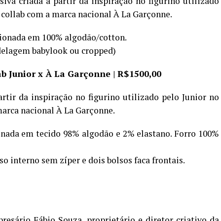
va criada a partir da inspiração no figurino utilizado
 collab com a marca nacional À La Garçonne.
ionada em 100% algodão/cotton.
elagem babylook ou cropped)
ab Junior x À La Garçonne | R$1500,00
artir da inspiração no figurino utilizado pelo Junior no
marca nacional À La Garçonne.
onada em tecido 98% algodão e 2% elastano. Forro 100%
o interno sem zíper e dois bolsos faca frontais.
presário Fábio Souza, proprietário e diretor criativo da