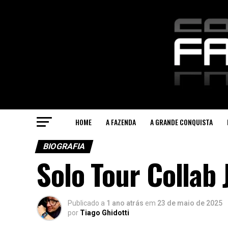
HOME
A FAZENDA
A GRANDE CONQUISTA
BIOGRAFIA
Solo Tour Collab 
Publicado a
1 ano atrás
em
23 de maio de 2025
por
Tiago Ghidotti