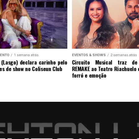
MENTO
1 semana atrás
EVENTOS & SHOWS
2 semanas atrás
n (Lasgo) declara carinho pelo
Circuito Musical traz d
tes de show no Coliseun Club
REMAKE ao Teatro Riachuelo
forró e emoção