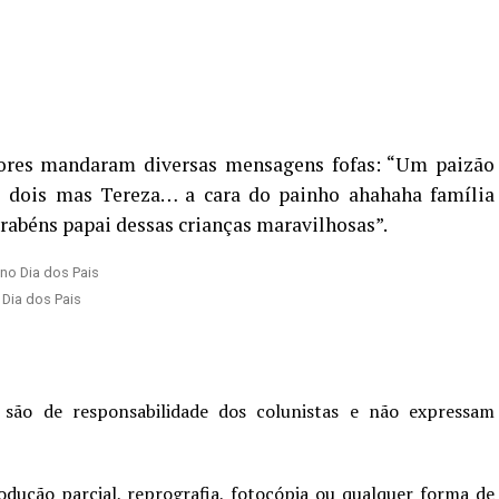
dores mandaram diversas mensagens fofas: “Um paizão
os dois mas Tereza… a cara do painho ahahaha família
parabéns papai dessas crianças maravilhosas”.
Dia dos Pais
 são de responsabilidade dos colunistas e não expressam
odução parcial, reprografia, fotocópia ou qualquer forma de