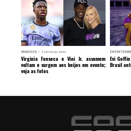
FAMOSOS
3 semanas atrás
ENTRETENI
Virginia Fonseca e Vini Jr. assumem
Evi Goffi
voltam e surgem aos beijos em evento;
Brasil an
veja as fotos