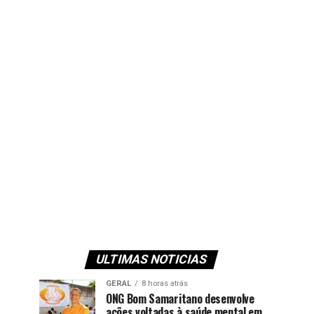
ULTIMAS NOTICIAS
GERAL
8 horas atrás
ONG Bom Samaritano desenvolve
ações voltadas à saúde mental em