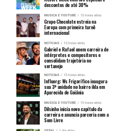
descontos de até 30%
MUSICA E YOUTUBE
15 horas atrás
Grupo Chocolate estreia na
Europa com primeira turnê
internacional
NOTICIAS
15 horas atrás
Gabriel e Rafael unem carreira de
intérpretes e compositores e
consolidam trajetória no
sertanejo
NOTICIAS
15 horas atrás
Influorg: Ws Frigorífico inaugura
sua 3º unidade no bairro ilda em
Aparecida de Goiânia
MUSICA E YOUTUBE
15 horas atrás
Dilsinho inicia novo capítulo da
carreira e anuncia parceria com a
Som Livre
GERAL
1 dia atrás