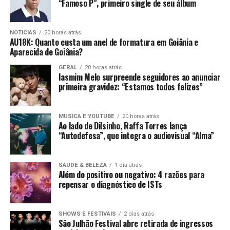
“Famoso P”, primeiro single de seu álbum
NOTICIAS
20 horas atrás
AU18K: Quanto custa um anel de formatura em Goiânia e
Aparecida de Goiânia?
GERAL
20 horas atrás
Iasmim Melo surpreende seguidores ao anunciar
primeira gravidez: “Estamos todos felizes”
MUSICA E YOUTUBE
20 horas atrás
Ao lado de Dilsinho, Raffa Torres lança
“Autodefesa”, que integra o audiovisual “Alma”
SAUDE & BELEZA
1 dia atrás
Além do positivo ou negativo: 4 razões para
repensar o diagnóstico de ISTs
SHOWS E FESTIVAIS
2 dias atrás
São Julhão Festival abre retirada de ingressos