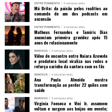
ENTRETENIMENTO
4 semanas atrás
Má Brito: da paixão pelos realities ao
comando de um dos podcasts em
ascensão
ENTRETENIMENTO
4 semanas atrás
Matheus Fernandes e Tamiris Dias
anunciam primeira gravidez após 15
anos de relacionamento
FAMOSOS
4 semanas atrás
Vídeo de encontro entre Naiara Azevedo
e produtora local viraliza nas redes e
reforça carinho da cantora com os fãs
FAMOSOS
4 semanas atrás
Ana Paula Almeida mostra
transformação ao perder 22 quilos com
saúde
FAMOSOS
3 semanas atrás
Virginia Fonseca e Vini Jr. assumem
voltam e surgem aos beijos em evento;