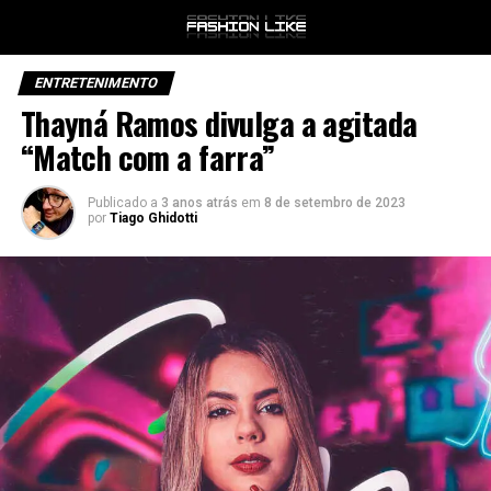
ENTRETENIMENTO
Thayná Ramos divulga a agitada
“Match com a farra”
Publicado a
3 anos atrás
em
8 de setembro de 2023
por
Tiago Ghidotti