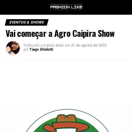
EVENTOS & SHOWS
Vai começar a Agro Caipira Show
Publicado a
3 anos atrás
em
21 de agosto de 2023
por
Tiago Ghidotti