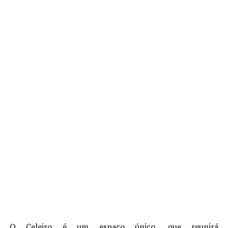
O Celeiro é um espaço único, que reunirá