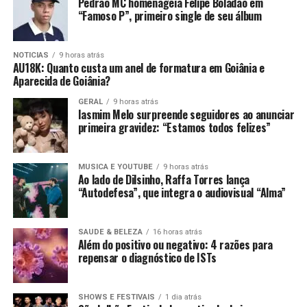
Pedrão MC homenageia Felipe Boladão em
“Famoso P”, primeiro single de seu álbum
NOTICIAS
9 horas atrás
AU18K: Quanto custa um anel de formatura em Goiânia e
Aparecida de Goiânia?
GERAL
9 horas atrás
Iasmim Melo surpreende seguidores ao anunciar
primeira gravidez: “Estamos todos felizes”
MUSICA E YOUTUBE
9 horas atrás
Ao lado de Dilsinho, Raffa Torres lança
“Autodefesa”, que integra o audiovisual “Alma”
SAUDE & BELEZA
16 horas atrás
Além do positivo ou negativo: 4 razões para
repensar o diagnóstico de ISTs
SHOWS E FESTIVAIS
1 dia atrás