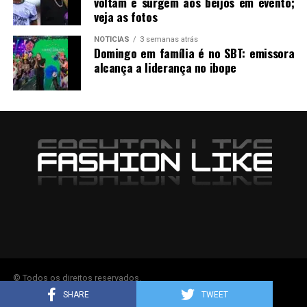
voltam e surgem aos beijos em evento;
veja as fotos
NOTICIAS
3 semanas atrás
Domingo em família é no SBT: emissora
alcança a liderança no ibope
© Todos os direitos reservados.
SHARE
TWEET