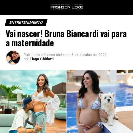
ENTRETENIMENTO
Vai nascer! Bruna Biancardi vai para
a maternidade
Publicado a
3 anos atrás
em
6 de outubro de 2023
por
Tiago Ghidotti