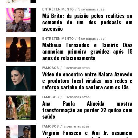
ENTRETENIMENTO
3 semanas atrás
Má Brito: da paixão pelos realities ao
comando de um dos podcasts em
ascensão
ENTRETENIMENTO
4 semanas atrás
Matheus Fernandes e Tamiris Dias
anunciam primeira gravidez após 15
anos de relacionamento
FAMOSOS
4 semanas atrás
Vídeo de encontro entre Naiara Azevedo
e produtora local viraliza nas redes e
reforça carinho da cantora com os fãs
FAMOSOS
3 semanas atrás
Ana Paula Almeida mostra
transformação ao perder 22 quilos com
saúde
FAMOSOS
2 semanas atrás
Virginia Fonseca e Vini Jr. assumem