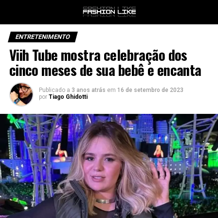
ENTRETENIMENTO
Viih Tube mostra celebração dos
cinco meses de sua bebê e encanta
Publicado a
3 anos atrás
em
16 de setembro de 2023
por
Tiago Ghidotti